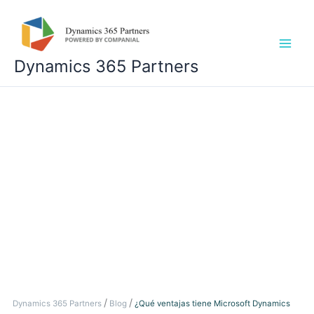
Skip
Main
to
Men
content
Dynamics 365 Partners
¿Qué ventajas tiene
Microsoft Dynamics
365 Sales para el
departamento de
ventas de tu empresa?
/
/
Dynamics 365 Partners
Blog
¿Qué ventajas tiene Microsoft Dynamics