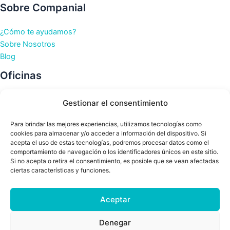
Sobre Companial
¿Cómo te ayudamos?
Sobre Nosotros
Blog
Oficinas
Oficinas en Barcelona
Gestionar el consentimiento
Oficinas en Bilbao
Oficinas en La Coruña
Para brindar las mejores experiencias, utilizamos tecnologías como
cookies para almacenar y/o acceder a información del dispositivo. Si
Oficinas en Murcia
acepta el uso de estas tecnologías, podremos procesar datos como el
Oficinas en Santander
comportamiento de navegación o los identificadores únicos en este sitio.
Oficinas en Sevilla
Si no acepta o retira el consentimiento, es posible que se vean afectadas
ciertas características y funciones.
Oficinas en Valencia
Aceptar
Denegar
2026 © Companial. All rights reserved.